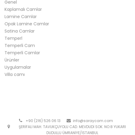
Genel
Kaplamalı Camlar
Lamine Camlar
Opak Lamine Camlar
Satina Camlar
Temperl
Temperli Cam
Temperli Camlar
Ürünler
Uygulamalar
Villa camı
+90 (216) 526 06 13
info@saraycam.com
ŞERİFALİ MAH. TAVUKÇUYOLU CAD. MEVDUDİ SOK. NO:8 YUKARI
DUDULLU ÜMRANİYE/İSTANBUL