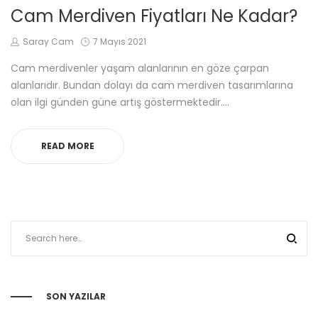
IN
Cam Merdiven Fiyatları Ne Kadar?
by
Posted
Saray Cam
7 Mayıs 2021
on
Cam merdivenler yaşam alanlarının en göze çarpan
alanlarıdır. Bundan dolayı da cam merdiven tasarımlarına
olan ilgi günden güne artış göstermektedir.…
READ MORE
SON YAZILAR